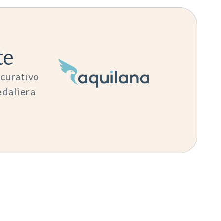
te
icurativo
edaliera