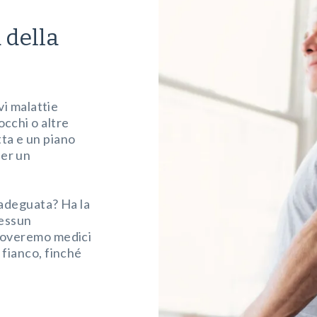
 della
avi malattie
occhi o altre
tta e un piano
per un
 adeguata? Ha la
Nessun
Troveremo medici
 fianco, finché