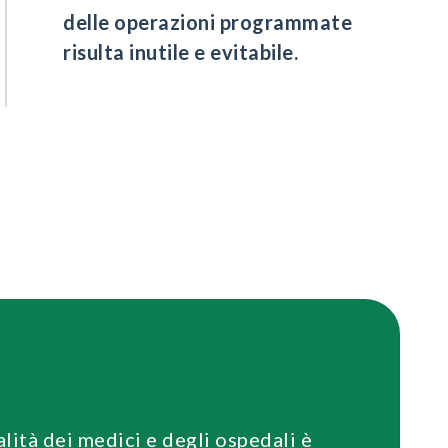
delle operazioni programmate
risulta inutile e evitabile.
alità dei medici e degli ospedali è