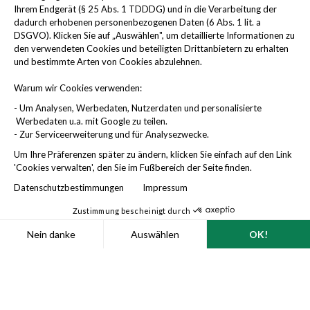
Ihrem Endgerät (§ 25 Abs. 1 TDDDG) und in die Verarbeitung der
dadurch erhobenen personenbezogenen Daten (6 Abs. 1 lit. a
DSGVO). Klicken Sie auf „Auswählen", um detaillierte Informationen zu
1
den verwendeten Cookies und beteiligten Drittanbietern zu erhalten
Durchschnittliche Kosten der Arbeitsunfähigkeit im Wirtschaftszweig
produzierendes Gewerbe. Quelle: Bundesanstalt für Arbeitsschutz und
und bestimmte Arten von Cookies abzulehnen.
Arbeitsmedizin (BAuA), Bericht „Arbeitswelt im Wandel: Zahlen – Daten –
Fakten (Ausgabe 2025)“
Warum wir Cookies verwenden:
2
Analyse der BetterDoc-Nachbefragungsdaten (PROM-basiert)
- Um Analysen, Werbedaten, Nutzerdaten und personalisierte
Werbedaten u.a. mit Google zu teilen.
- Zur Serviceerweiterung und für Analysezwecke.
Um Ihre Präferenzen später zu ändern, klicken Sie einfach auf den Link
'Cookies verwalten', den Sie im Fußbereich der Seite finden.
Datenschutzbestimmungen
Impressum
corporate@betterdoc.org
0221 200 568 48
Zustimmung bescheinigt durch
Nein danke
Auswählen
OK!
Gesprächstermin buchen
Axeptio consent
Einwilligungsmanagementplattform: Passen Sie Ihre Optionen 
Unsere Plattform ermöglicht es Ihnen, Ihre Datenschutzeinstell
Impressum
AGB
Datenschutzbestimmungen