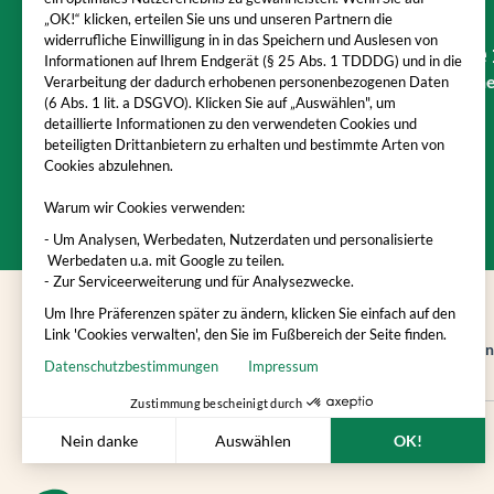
„OK!“ klicken, erteilen Sie uns und unseren Partnern die
widerrufliche Einwilligung in in das Speichern und Auslesen von
Sie
Informationen auf Ihrem Endgerät (§ 25 Abs. 1 TDDDG) und in die
Mit BetterDoc erhalten Sie eine
Verarbeitung der dadurch erhobenen personenbezogenen Daten
(6 Abs. 1 lit. a DSGVO). Klicken Sie auf „Auswählen", um
detaillierte Informationen zu den verwendeten Cookies und
beteiligten Drittanbietern zu erhalten und bestimmte Arten von
Cookies abzulehnen.
Warum wir Cookies verwenden:
- Um Analysen, Werbedaten, Nutzerdaten und personalisierte
Werbedaten u.a. mit Google zu teilen.
- Zur Serviceerweiterung und für Analysezwecke.
Um Ihre Präferenzen später zu ändern, klicken Sie einfach auf den
Link 'Cookies verwalten', den Sie im Fußbereich der Seite finden.
Impressum
AGB
Datenschutzbestimmun
Datenschutzbestimmungen
Impressum
Zustimmung bescheinigt durch
Nein danke
Auswählen
OK!
Axeptio consent
Einwilligungsmanagementplattform: Passen Sie Ihre Optionen an