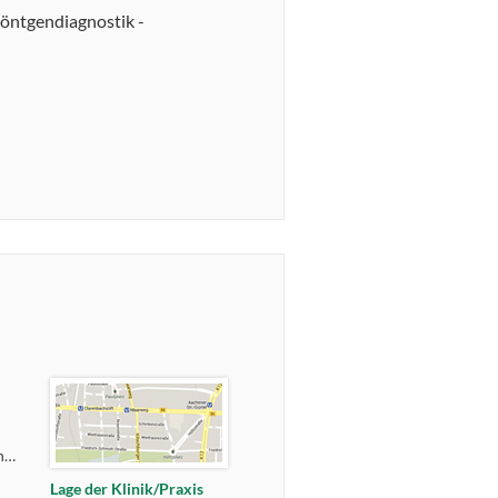
öntgendiagnostik -
https://www.elisabethen-krankenhaus-frankfurt.de/behandlung/fusschirurgie
Lage der Klinik/Praxis