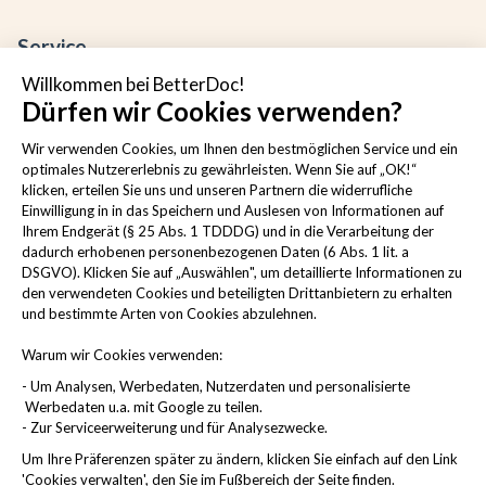
Service
Willkommen bei BetterDoc!
Kontakt
Dürfen wir Cookies verwenden?
Häufige Fragen
Cookies verwalten
Wir verwenden Cookies, um Ihnen den bestmöglichen Service und ein
optimales Nutzererlebnis zu gewährleisten. Wenn Sie auf „OK!“
klicken, erteilen Sie uns und unseren Partnern die widerrufliche
Einwilligung in in das Speichern und Auslesen von Informationen auf
Ihrem Endgerät (§ 25 Abs. 1 TDDDG) und in die Verarbeitung der
Rechtliche Hinweise
dadurch erhobenen personenbezogenen Daten (6 Abs. 1 lit. a
DSGVO). Klicken Sie auf „Auswählen", um detaillierte Informationen zu
den verwendeten Cookies und beteiligten Drittanbietern zu erhalten
Impressum
und bestimmte Arten von Cookies abzulehnen.
AGB
Datenschutzbestimmungen
Warum wir Cookies verwenden:
Sicherheit
- Um Analysen, Werbedaten, Nutzerdaten und personalisierte
Compliance
Werbedaten u.a. mit Google zu teilen.
Barrierefreiheitserklärung
- Zur Serviceerweiterung und für Analysezwecke.
Um Ihre Präferenzen später zu ändern, klicken Sie einfach auf den Link
Widerruf erklären
'Cookies verwalten', den Sie im Fußbereich der Seite finden.